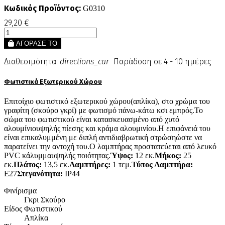
Κωδικός Προϊόντος:
G0310
29,20 €
ΑΓΟΡΑΣΕ ΤΟ
Διαθεσιμότητα:
directions_car
Παράδοση σε 4 - 10 ημέρες
Φωτιστικά Εξωτερικού Χώρου
Επιτοίχιο φωτιστικό εξωτερικού χώρου(απλίκα), στο χρώμα του
γραφίτη (σκούρο γκρί) με φωτισμό πάνω-κάτω κσι εμπρός.Το
σώμα του φωτιστικού είναι κατασκευασμένο από χυτό
αλουμίνιουψηλής πίεσης και κράμα αλουμινίου.Η επιφάνειά του
είναι επικαλυμμένη με διπλή αντιδιαβρωτική στρώσηώστε να
παρατείνει την αντοχή του.Ο λαμπτήρας προστατεύεται από λευκό
PVC κάλυμμαυψηλής ποιότητας.
Ύψος:
12 εκ.
Μήκος:
25
εκ.
Πλάτος:
13,5 εκ.
Λαμπτήρες:
1 τεμ.
Τύπος Λαμπτήρα:
Ε27
Στεγανότητα:
IP44
Φινίρισμα
Γκρι Σκούρο
Είδος Φωτιστικού
Απλίκα